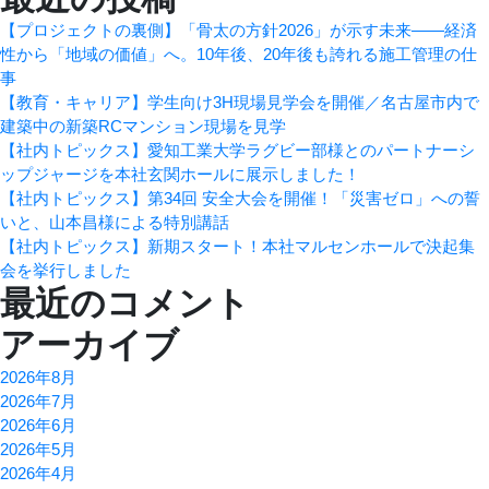
ナ
【プロジェクトの裏側】「骨太の方針2026」が示す未来――経済
ビ
性から「地域の価値」へ。10年後、20年後も誇れる施工管理の仕
事
ゲ
【教育・キャリア】学生向け3H現場見学会を開催／名古屋市内で
建築中の新築RCマンション現場を見学
ー
【社内トピックス】愛知工業大学ラグビー部様とのパートナーシ
シ
ップジャージを本社玄関ホールに展示しました！
【社内トピックス】第34回 安全大会を開催！「災害ゼロ」への誓
ョ
いと、山本昌様による特別講話
【社内トピックス】新期スタート！本社マルセンホールで決起集
ン
会を挙行しました
最近のコメント
アーカイブ
2026年8月
2026年7月
2026年6月
2026年5月
2026年4月