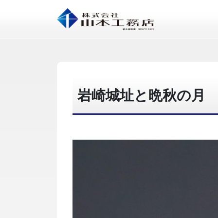
岩崎城址と晩秋の月