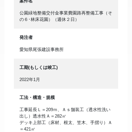
案件名
公園緑地整備交付金事業費園路再整備工事（そ
の６･林床花園）（週休２日）
発注者
愛知県尾張建設事務所
工期(もしくは竣工)
2022年1月
工法・構造・規模
工事延長Ｌ＝209ｍ、Ａｓ舗装工（透水性洗い
出し）透水性Ａ＝282㎡
デッキ上部工（床材、根太、笠木、手摺り）Ａ
＝421㎡