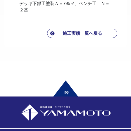
デッキ下部工塗装Ａ＝795㎡、ベンチ工 Ｎ＝
２基
施工実績一覧へ戻る