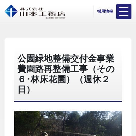
採用情報
公園緑地整備交付金事業
費園路再整備工事（その
６･林床花園）（週休２
日）